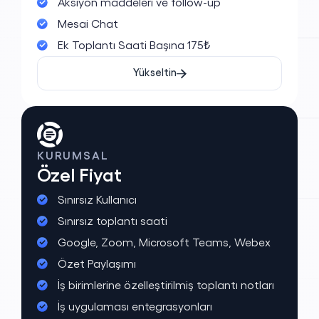
Aksiyon maddeleri ve follow-up
Mesai Chat
Ek Toplantı Saati Başına 175₺
Gönder
Yükseltin
KURUMSAL
Özel Fiyat
Sınırsız Kullanıcı
Sınırsız toplantı saati
Google, Zoom, Microsoft Teams, Webex
Özet Paylaşımı
İş birimlerine özelleştirilmiş toplantı notları
İş uygulaması entegrasyonları