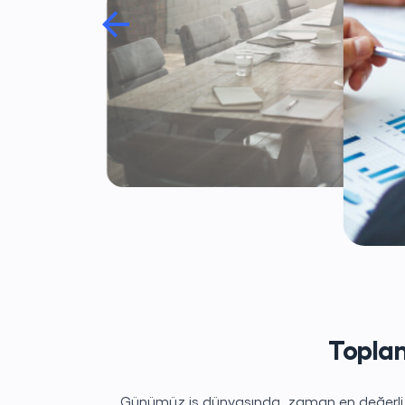
Toplan
Günümüz iş dünyasında, zaman en değerli ka