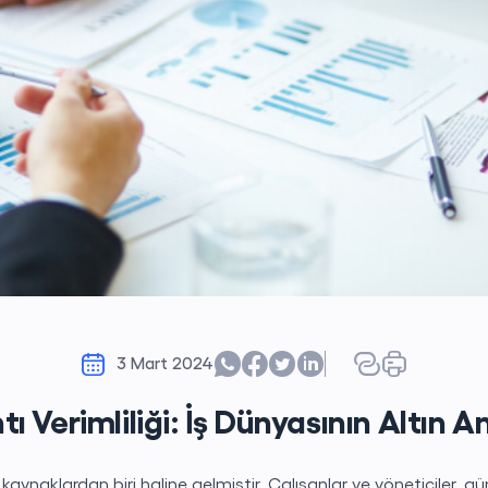
3 Mart 2024
tı Verimliliği: İş Dünyasının Altın A
ynaklardan biri haline gelmiştir. Çalışanlar ve yöneticiler, g