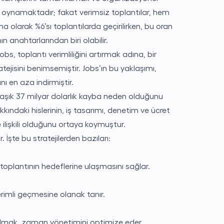
ol oynamaktadır; fakat verimsiz toplantılar, hem
 olarak %6’sı toplantılarda geçirilirken, bu oran
n anahtarlarından biri olabilir.
bs, toplantı verimliliğini artırmak adına, bir
tejisini benimsemiştir. Jobs’ın bu yaklaşımı,
ı en aza indirmiştir.
aklaşık 37 milyar dolarlık kayba neden olduğunu
kkındaki hislerinin, iş tasarımı, denetim ve ücret
 ilişkili olduğunu ortaya koymuştur.
İşte bu stratejilerden bazıları:
 toplantının hedeflerine ulaşmasını sağlar.
verimli geçmesine olanak tanır.
 kalmak, zaman yönetimini optimize eder.