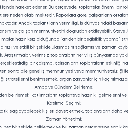
 içinde hareket ederler. Bu çerçevede, toplantılar önemli bir r
re neden olabilmektedir. Raporlara göre, çalışanların ortalama
ktadır. Ancak toplantıların verimliliği, iş dünyasındaki başarını
rısını ve çalışan memnuniyetini doğrudan etkileyebilir. Steve Jo
lımcılar hazırlıksız olduğunda “aniden bir değişiklik yapma” stra
a hızlı ve etkili bir şekilde ulaşmasını sağlamış ve zaman kaybın
dir. Araştırmalar, verimsiz toplantıların her yıl iş dünyasında y
ekleştirdiği bir çalışma, çalışanların toplantıların etkinliği ha
tikten sonra bile genel iş memnuniyeti veya memnuniyetsizliği ile
ği stratejilerini benimsemek, organizasyonlar için kaçınılmazdır. 
Amaç ve Gündem Belirleme:
 belirlemek, katılımcıların toplantıya hazırlıklı gelmelerini ve
Katılımcı Seçimi:
ve katkı sağlayabilecek kişileri davet etmek, toplantıların daha 
Zaman Yönetimi:
rini net bir şekilde belirlemek ve bu zaman çerçevesine sadık