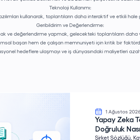
Teknoloji Kullanımı:
azılımları kullanarak, toplantıların daha interaktif ve etkili ha
Geribildirim ve Değerlendirme:
mak ve değerlendirme yapmak, gelecekteki toplantıların daha ver
umsal başarı hem de çalışan memnuniyeti için kritik bir faktördür
asyonel hedeflere ulaşmayı ve iş dünyasındaki maliyetleri aza
1 Ağustos 2026
Yapay Zeka T
Doğruluk Nasıl 
Şirket Sözlüğü, K