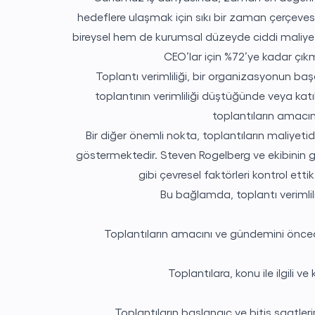
hedeflere ulaşmak için sıkı bir zaman çerçevesi
bireysel hem de kurumsal düzeyde ciddi maliyetle
CEO’lar için %72’ye kadar çıkma
Toplantı verimliliği, bir organizasyonun başa
toplantının verimliliği düştüğünde veya katı
toplantıların amacın
Bir diğer önemli nokta, toplantıların maliyeti
göstermektedir. Steven Rogelberg ve ekibinin gerç
gibi çevresel faktörleri kontrol et
Bu bağlamda, toplantı verimlili
Başvuru Formu
Toplantıların amacını ve gündemini önceden
Toplantılara, konu ile ilgili 
Toplantıların başlangıç ve bitiş saatle