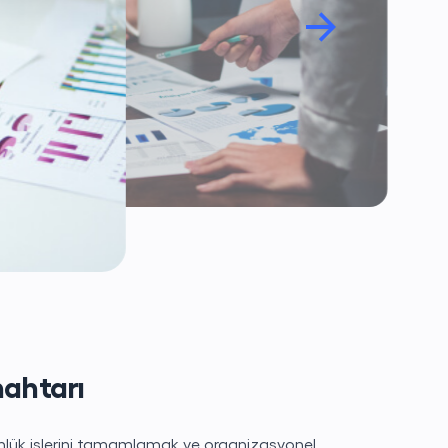
nahtarı
ünlük işlerini tamamlamak ve organizasyonel